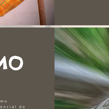
IMO
imo
sencial do