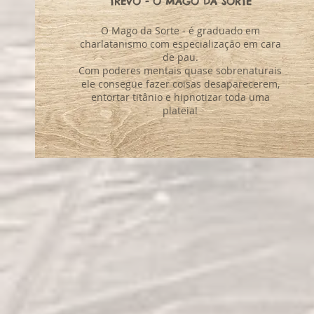
TREVO - O MAGO DA SORTE
O Mago da Sorte - é graduado em
charlatanismo com especialização em cara
de pau.
Com poderes mentais quase sobrenaturais
ele consegue fazer coisas desaparecerem,
entortar titânio e hipnotizar toda uma
plateia!