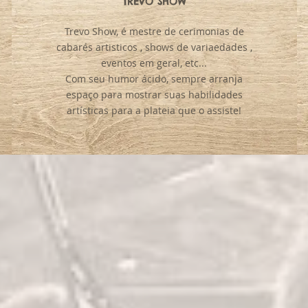
TREVO SHOW
Trevo Show, é mestre de cerimonias de
cabarés artisticos , shows de variaedades ,
eventos em geral, etc...
Com seu humor ácido, sempre arranja
espaço para mostrar suas habilidades
artísticas para a plateia que o assiste!