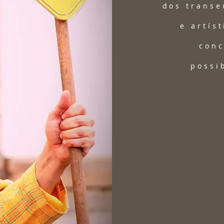
dos transe
e artís
conc
possi