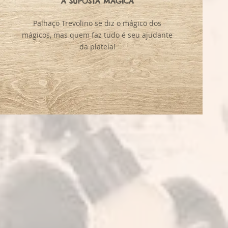
A SUPOSTA MÁGICA
Palhaço Trevolino se diz o mágico dos
mágicos, mas quem faz tudo é seu ajudante
da plateia!